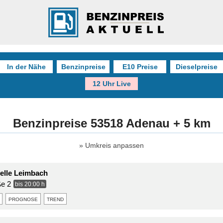
In der Nähe
Benzinpreise
E10 Preise
Dieselpreise
12 Uhr Live
Benzinpreise 53518 Adenau + 5 km
Umkreis anpassen
elle Leimbach
ße 2
bis 20:00 h
prognose
trend