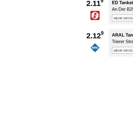
9
2.11
ED Tankst
An Der B2
mehr infos
9
2.12
ARAL Tank
Trierer Str
mehr infos