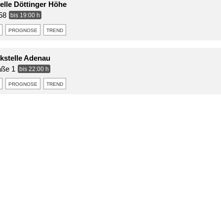
elle Döttinger Höhe
58
bis 19:00 h
prognose
trend
stelle Adenau
aße 1
bis 22:00 h
prognose
trend