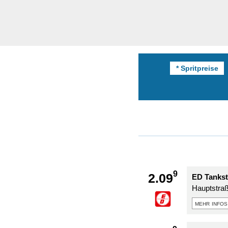
* Spritpreise
9
2.09
ED Tankst
Hauptstra
mehr infos