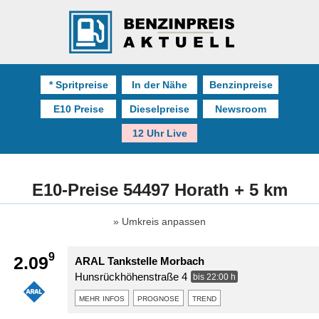
* Spritpreise
In der Nähe
Benzinpreise
E10 Preise
Dieselpreise
Newsroom
12 Uhr Live
E10-Preise 54497 Horath + 5 km
Umkreis anpassen
9
2.09
ARAL Tankstelle Morbach
Hunsrückhöhenstraße 4
bis 22:00 h
mehr infos
prognose
trend