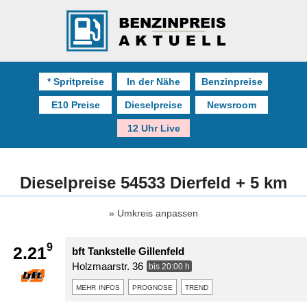
* Spritpreise
In der Nähe
Benzinpreise
E10 Preise
Dieselpreise
Newsroom
12 Uhr Live
Dieselpreise 54533 Dierfeld + 5 km
Umkreis anpassen
9
2.21
bft Tankstelle Gillenfeld
Holzmaarstr. 36
bis 20:00 h
mehr infos
prognose
trend