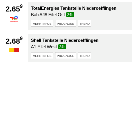
9
2.65
TotalEnergies Tankstelle Niederoefflingen
Bab A48 Eifel Ost
24h
mehr infos
prognose
trend
9
2.68
Shell Tankstelle Niederoefflingen
A1 Eifel West
24h
mehr infos
prognose
trend