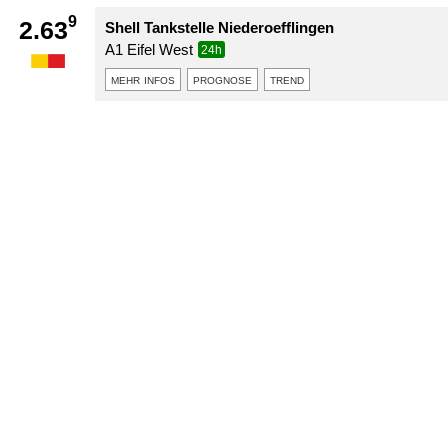
9
2.63
Shell Tankstelle Niederoefflingen
A1 Eifel West
24h
mehr infos
prognose
trend