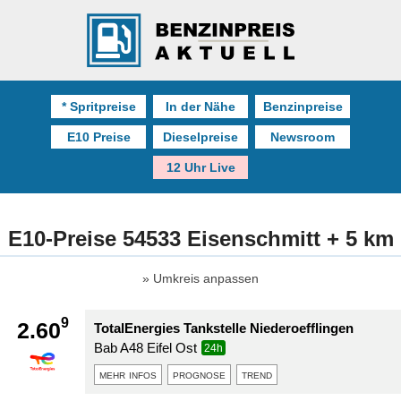
* Spritpreise
In der Nähe
Benzinpreise
E10 Preise
Dieselpreise
Newsroom
12 Uhr Live
E10-Preise 54533 Eisenschmitt + 5 km
Umkreis anpassen
9
2.60
TotalEnergies Tankstelle Niederoefflingen
Bab A48 Eifel Ost
24h
mehr infos
prognose
trend