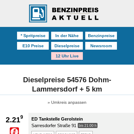
* Spritpreise
In der Nähe
Benzinpreise
E10 Preise
Dieselpreise
Newsroom
12 Uhr Live
Dieselpreise 54576 Dohm-
Lammersdorf + 5 km
Umkreis anpassen
9
2.21
ED Tankstelle Gerolstein
Sarresdorfer Straße 91
bis 21:00 h