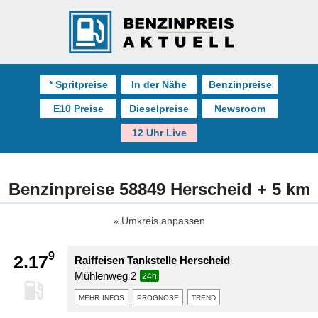
* Spritpreise
In der Nähe
Benzinpreise
E10 Preise
Dieselpreise
Newsroom
12 Uhr Live
Benzinpreise 58849 Herscheid + 5 km
Umkreis anpassen
9
2.17
Raiffeisen Tankstelle Herscheid
Mühlenweg 2
24h
mehr infos
prognose
trend