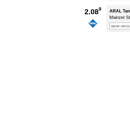
9
2.08
ARAL Tank
Mainzer S
mehr infos