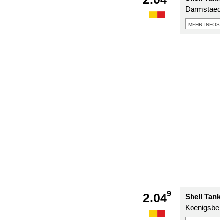
Darmstaedt
mehr infos
9
2.04
Shell Tan
Koenigsber