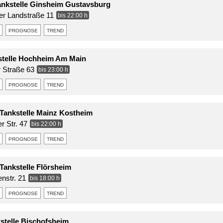
nkstelle Ginsheim Gustavsburg
er Landstraße 11
bis 22:00 h
prognose
trend
stelle Hochheim Am Main
r Straße 63
bis 23:00 h
prognose
trend
ankstelle Mainz Kostheim
 Str. 47
bis 22:00 h
prognose
trend
ankstelle Flörsheim
enstr. 21
bis 18:00 h
prognose
trend
kstelle Bischofsheim