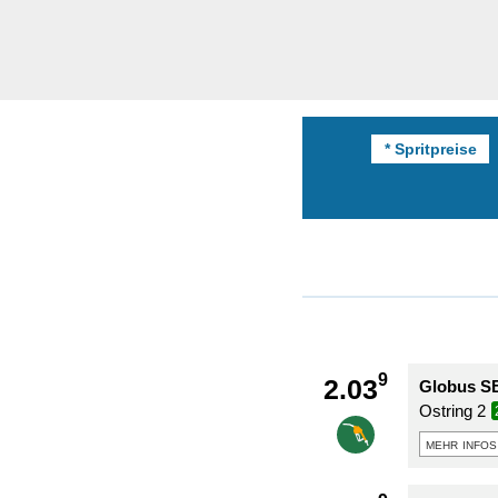
* Spritpreise
9
2.03
Globus SB
Ostring 2
mehr infos