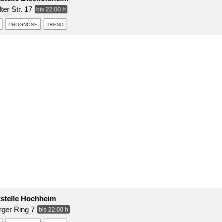
er Str. 17
bis 22:00 h
prognose
trend
kstelle Hochheim
ger Ring 7
bis 22:00 h