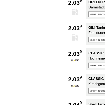
9
2.03
ORLEN Ta
Darmstädt
mehr infos
9
2.03
OIL! Tank
Frankfurte
mehr infos
9
2.03
CLASSIC T
Hochheimer
mehr infos
9
2.03
CLASSIC T
Kirschgart
mehr infos
9
2.04
Shell Tan