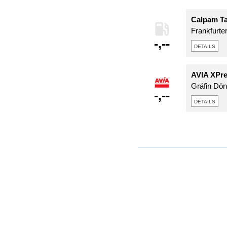
Calpam Ta
Frankfurter
-,--
details
AVIA XPre
Gräfin Dönh
-,--
details