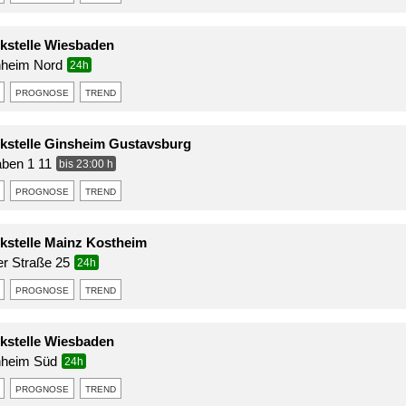
stelle Wiesbaden
nheim Nord
24h
prognose
trend
stelle Ginsheim Gustavsburg
aben 1 11
bis 23:00 h
prognose
trend
stelle Mainz Kostheim
r Straße 25
24h
prognose
trend
stelle Wiesbaden
nheim Süd
24h
prognose
trend