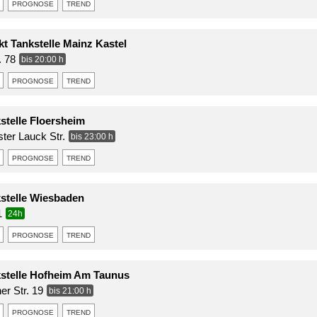
prognose
trend
t Tankstelle Mainz Kastel
. 78
bis 20:00 h
prognose
trend
stelle Floersheim
ter Lauck Str.
bis 23:00 h
prognose
trend
kstelle Wiesbaden
1
24h
prognose
trend
kstelle Hofheim Am Taunus
r Str. 19
bis 21:00 h
prognose
trend