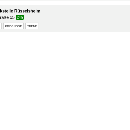
stelle Rüsselsheim
traße 95
24h
prognose
trend