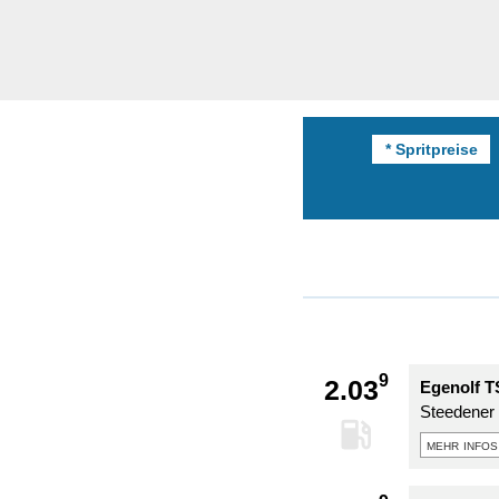
* Spritpreise
9
2.03
Egenolf T
Steedener
mehr infos