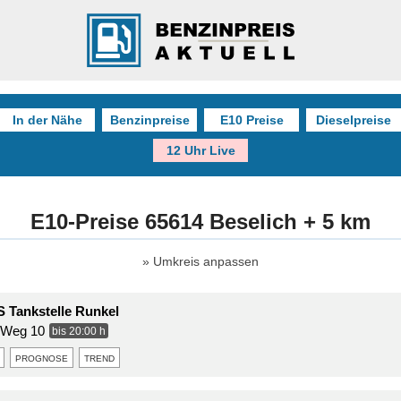
In der Nähe
Benzinpreise
E10 Preise
Dieselpreise
12 Uhr Live
E10-Preise 65614 Beselich + 5 km
Umkreis anpassen
S Tankstelle Runkel
 Weg 10
bis 20:00 h
prognose
trend