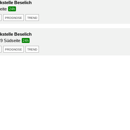
stelle Beselich
eite
24h
prognose
trend
stelle Beselich
9 Südseite
24h
prognose
trend