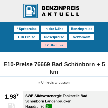
* Spritpreise
In der Nähe
Benzinpreise
E10 Preise
Dieselpreise
Newsroom
12 Uhr Live
E10-Preise 76669 Bad Schönborn + 5
km
Umkreis anpassen
9
1.98
SWE Südwestenergie Tankstelle Bad
Schönborn Langenbrücken
Hauptstr. 90
24h