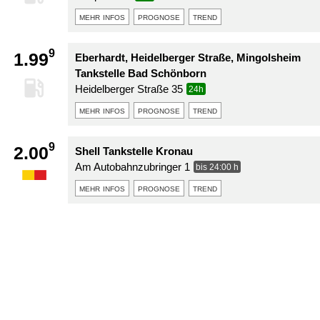
mehr infos
prognose
trend
9
1.99
Eberhardt, Heidelberger Straße, Mingolsheim
Tankstelle Bad Schönborn
Heidelberger Straße 35
24h
mehr infos
prognose
trend
9
2.00
Shell Tankstelle Kronau
Am Autobahnzubringer 1
bis 24:00 h
mehr infos
prognose
trend