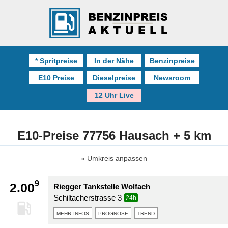
* Spritpreise
In der Nähe
Benzinpreise
E10 Preise
Dieselpreise
Newsroom
12 Uhr Live
E10-Preise 77756 Hausach + 5 km
Umkreis anpassen
9
2.00
Riegger Tankstelle Wolfach
Schiltacherstrasse 3
24h
mehr infos
prognose
trend