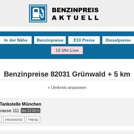
In der Nähe
Benzinpreise
E10 Preise
Dieselpreise
12 Uhr Live
Benzinpreise 82031 Grünwald + 5 km
Umkreis anpassen
Tankstelle München
trasse 111
bis 22:00 h
prognose
trend