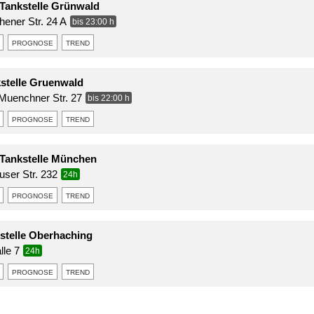
Tankstelle Grünwald
ener Str. 24 A
bis 23:00 h
prognose
trend
kstelle Gruenwald
Muenchner Str. 27
bis 22:00 h
prognose
trend
Tankstelle München
user Str. 232
24h
prognose
trend
stelle Oberhaching
lle 7
24h
prognose
trend