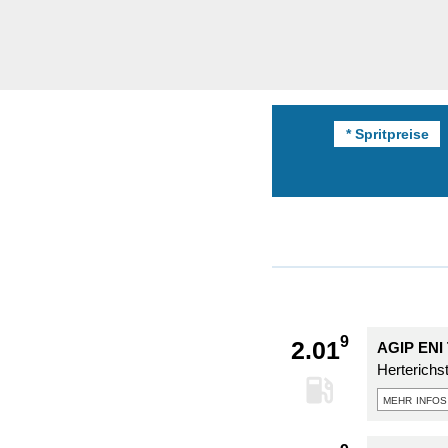
* Spritpreise
9
2.01
AGIP ENI 
Herterichs
mehr infos