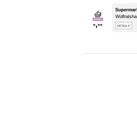
Supermarkt
Wolfratsha
-,--
details