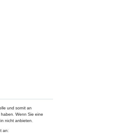
elle und somit an
et haben. Wenn Sie eine
n nicht anbieten.
t an: