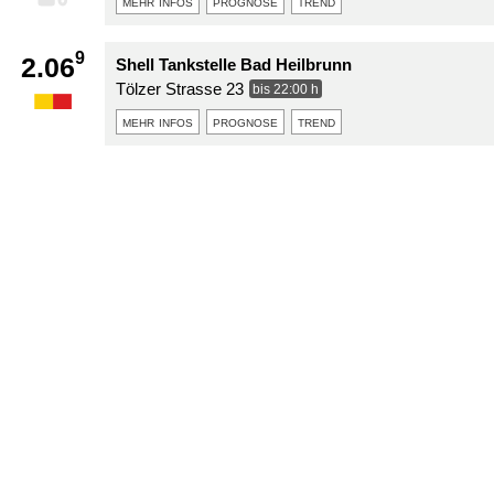
mehr infos
prognose
trend
9
2.06
Shell Tankstelle Bad Heilbrunn
Tölzer Strasse 23
bis 22:00 h
mehr infos
prognose
trend