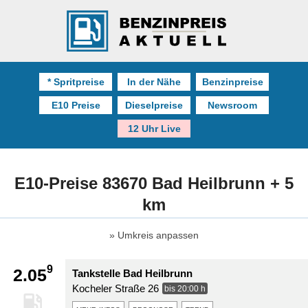
* Spritpreise
In der Nähe
Benzinpreise
E10 Preise
Dieselpreise
Newsroom
12 Uhr Live
E10-Preise 83670 Bad Heilbrunn + 5
km
Umkreis anpassen
9
2.05
Tankstelle Bad Heilbrunn
Kocheler Straße 26
bis 20:00 h