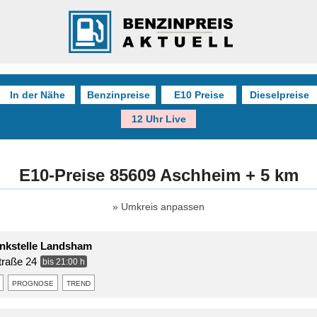
In der Nähe
Benzinpreise
E10 Preise
Dieselpreise
12 Uhr Live
E10-Preise 85609 Aschheim + 5 km
Umkreis anpassen
nkstelle Landsham
traße 24
bis 21:00 h
prognose
trend