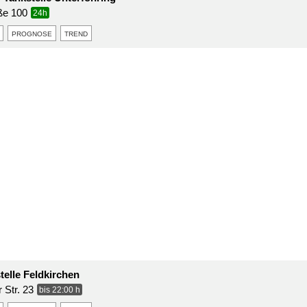
ße 100
24h
prognose
trend
telle Feldkirchen
Str. 23
bis 22:00 h