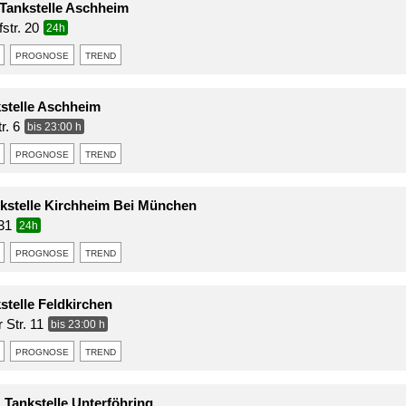
Tankstelle Aschheim
str. 20
24h
prognose
trend
kstelle Aschheim
r. 6
bis 23:00 h
prognose
trend
stelle Kirchheim Bei München
 31
24h
prognose
trend
stelle Feldkirchen
Str. 11
bis 23:00 h
prognose
trend
ankstelle Unterföhring