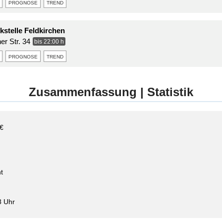
prognose
trend
stelle Feldkirchen
er Str. 34
bis 22:00 h
prognose
trend
Zusammenfassung | Statistik
 €
t
8 Uhr