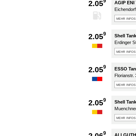
9
2.05
AGIP ENI 
Eichendorff
mehr infos
9
2.05
Shell Tan
Erdinger St
mehr infos
9
2.05
ESSO Tank
Florianstr.
mehr infos
9
2.05
Shell Tank
Muenchner 
mehr infos
9
2.06
ALLGUTH T