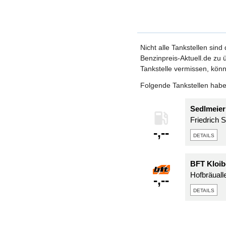
Nicht alle Tankstellen sind
Benzinpreis-Aktuell.de zu ü
Tankstelle vermissen, könn
Folgende Tankstellen haben
Sedlmeier
Friedrich 
-,--
details
BFT Kloib
Hofbräuall
-,--
details