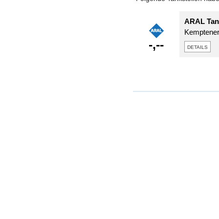
ARAL Tan
Kemptener
-,--
details