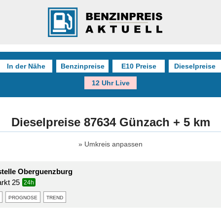
In der Nähe
Benzinpreise
E10 Preise
Dieselpreise
12 Uhr Live
Dieselpreise 87634 Günzach + 5 km
Umkreis anpassen
telle Oberguenzburg
rkt 25
24h
prognose
trend