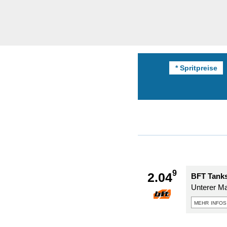
* Spritpreise
9
2.04
BFT Tanks
Unterer Ma
mehr infos