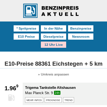
* Spritpreise
In der Nähe
Benzinpreise
E10 Preise
Dieselpreise
Newsroom
12 Uhr Live
E10-Preise 88361 Eichstegen + 5 km
Umkreis anpassen
9
1.96
Trigema Tankstelle Altshausen
Max Planck Str. 9
24h
mehr infos
prognose
trend