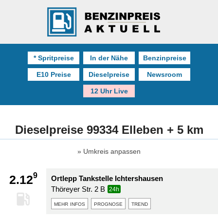
* Spritpreise
In der Nähe
Benzinpreise
E10 Preise
Dieselpreise
Newsroom
12 Uhr Live
Dieselpreise 99334 Elleben + 5 km
Umkreis anpassen
9
2.12
Ortlepp Tankstelle Ichtershausen
Thöreyer Str. 2 B
24h
mehr infos
prognose
trend