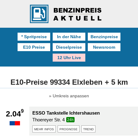
* Spritpreise
In der Nähe
Benzinpreise
E10 Preise
Dieselpreise
Newsroom
12 Uhr Live
E10-Preise 99334 Elxleben + 5 km
Umkreis anpassen
9
2.04
ESSO Tankstelle Ichtershausen
Thoereyer Str. 4
24h
mehr infos
prognose
trend