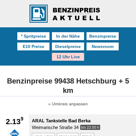
* Spritpreise
In der Nähe
Benzinpreise
E10 Preise
Dieselpreise
Newsroom
12 Uhr Live
Benzinpreise 99438 Hetschburg + 5
km
Umkreis anpassen
9
2.13
ARAL Tankstelle Bad Berka
Weimarische Straße 34
bis 22:00 h