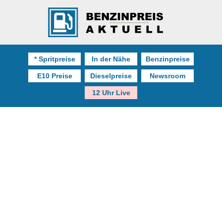
* Spritpreise
In der Nähe
Benzinpreise
E10 Preise
Dieselpreise
Newsroom
12 Uhr Live