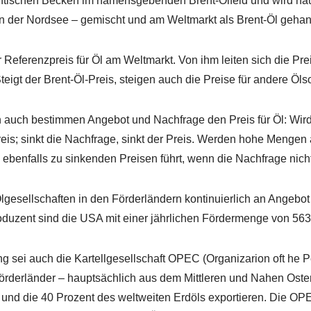
lantischen Becken im namensgebenden Brent-Ölfeld und wird häu
in der Nordsee – gemischt und am Weltmarkt als Brent-Öl gehan
r Referenzpreis für Öl am Weltmarkt. Von ihm leiten sich die Pre
teigt der Brent-Öl-Preis, steigen auch die Preise für andere Öls
 auch bestimmen Angebot und Nachfrage den Preis für Öl: Wird 
reis; sinkt die Nachfrage, sinkt der Preis. Werden hohe Mengen a
ebenfalls zu sinkenden Preisen führt, wenn die Nachfrage nicht 
lgesellschaften in den Förderländern kontinuierlich an Angebo
oduzent sind die USA mit einer jährlichen Fördermenge von 563
sei auch die Kartellgesellschaft OPEC (Organizarion oft he P
Förderländer – hauptsächlich aus dem Mittleren und Nahen Ost
und die 40 Prozent des weltweiten Erdöls exportieren. Die OPE