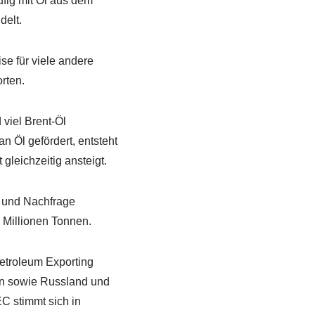
fig mit Öl aus dem
delt.
ise für viele andere
orten.
viel Brent-Öl
n Öl gefördert, entsteht
gleichzeitig ansteigt.
t und Nachfrage
 Millionen Tonnen.
etroleum Exporting
en sowie Russland und
C stimmt sich in