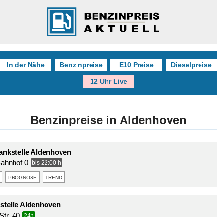
In der Nähe
Benzinpreise
E10 Preise
Dieselpreise
12 Uhr Live
Benzinpreise in Aldenhoven
ankstelle Aldenhoven
Bahnhof 0
bis 22:00 h
prognose
trend
kstelle Aldenhoven
Str. 40
24h