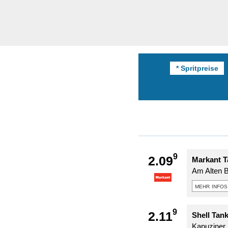
* Spritpreise
9
2.09
Markant T
Am Alten 
mehr infos
9
2.11
Shell Tan
Kapuziner 