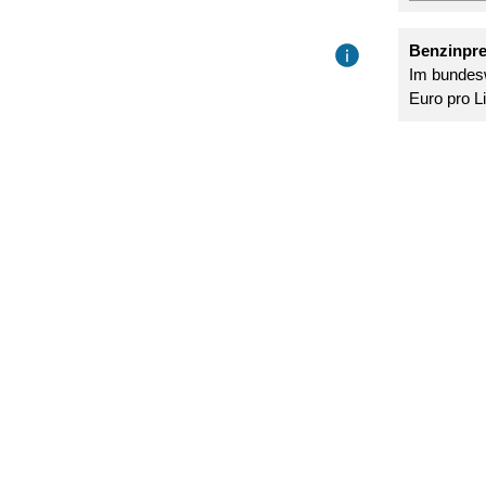
Benzinprei
Im bundesw
Euro pro Li