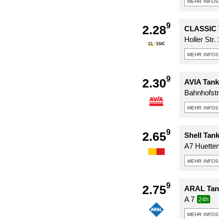
mehr infos
9
2.28
CLASSIC T
Holler Str.
mehr infos
9
2.30
AVIA Tank
Bahnhofst
mehr infos
9
2.65
Shell Tank
A7 Huette
mehr infos
9
2.75
ARAL Tank
A 7
24h
mehr infos