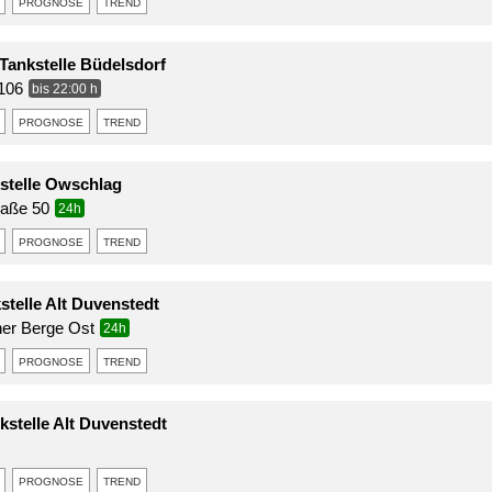
prognose
trend
ankstelle Büdelsdorf
 106
bis 22:00 h
prognose
trend
stelle Owschlag
raße 50
24h
prognose
trend
stelle Alt Duvenstedt
ner Berge Ost
24h
prognose
trend
stelle Alt Duvenstedt
prognose
trend