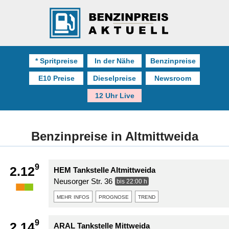
* Spritpreise
In der Nähe
Benzinpreise
E10 Preise
Dieselpreise
Newsroom
12 Uhr Live
Benzinpreise in Altmittweida
9
2.12
HEM Tankstelle Altmittweida
Neusorger Str. 36
bis 22:00 h
mehr infos
prognose
trend
9
2.14
ARAL Tankstelle Mittweida