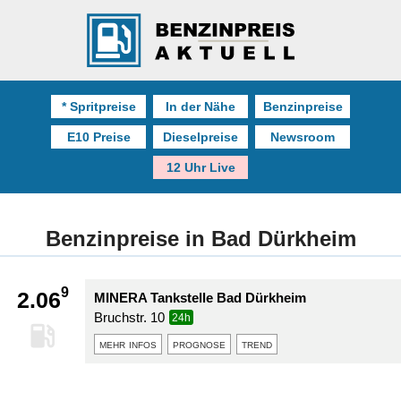
* Spritpreise
In der Nähe
Benzinpreise
E10 Preise
Dieselpreise
Newsroom
12 Uhr Live
Benzinpreise in Bad Dürkheim
9
2.06
MINERA Tankstelle Bad Dürkheim
Bruchstr. 10
24h
mehr infos
prognose
trend