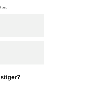
t an:
stiger?