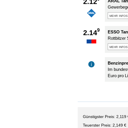
2.12
ARAL Tank
Gewerbege
mehr infos
9
2.14
ESSO Tank
Rottbitzer 
mehr infos
Benzinpre
Im bundesw
Euro pro Li
Günstigster Preis: 2,119 
Teuerster Preis: 2,149 €