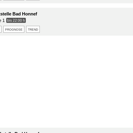
kstelle Bad Honnef
e 1
bis 22:00 h
prognose
trend