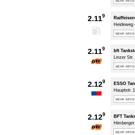
mehr infos
9
2.11
Raiffeise
Heideweg 
mehr infos
9
2.11
bft Tanks
Linzer Str.
mehr infos
9
2.12
ESSO Tank
Hauptstr. 
mehr infos
9
2.12
BFT Tanks
Himberger 
mehr infos