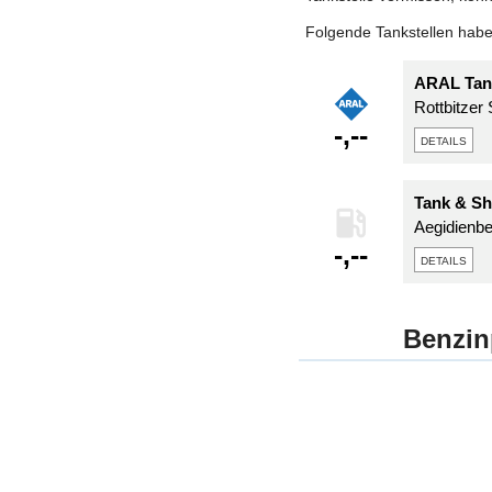
Folgende Tankstellen haben
ARAL Tank
Rottbitzer
-,--
details
Tank & Sh
Aegidienbe
-,--
details
Benzin