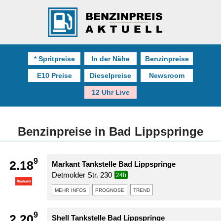
* Spritpreise
In der Nähe
Benzinpreise
E10 Preise
Dieselpreise
Newsroom
12 Uhr Live
Benzinpreise in Bad Lippspringe
9
2.18
Markant Tankstelle Bad Lippspringe
Detmolder Str. 230
24h
mehr infos
prognose
trend
9
2.20
Shell Tankstelle Bad Lippspringe