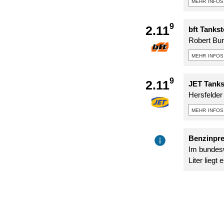
mehr infos
9
2.11
bft Tankst
Robert Bu
mehr infos
9
2.11
JET Tanks
Hersfelder 
mehr infos
Benzinpre
Im bundesw
Liter liegt