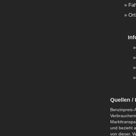
Fah
Ort
In
Quellen / 
Benzinpreis-A
Verbraucherin
Markttranspar
und bezieht a
von dieser. W