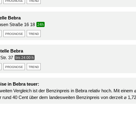
prognose
trend
elle Bebra
nsen Straße 16 18
24h
prognose
trend
telle Bebra
Str. 37
bis 24:00 h
prognose
trend
ise in Bebra teuer:
eiten Vergleich ist der Benzinpreis in Bebra relativ hoch. Mit einem 
 er rund 40 Cent über dem landesweiten Benzinpreis von derzeit ⌀ 1,724