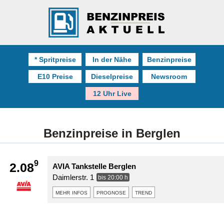
* Spritpreise
In der Nähe
Benzinpreise
E10 Preise
Dieselpreise
Newsroom
12 Uhr Live
Benzinpreise in Berglen
9
2.08
AVIA Tankstelle Berglen
Daimlerstr. 1
bis 20:00 h
mehr infos
prognose
trend