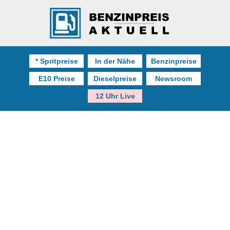
* Spritpreise
In der Nähe
Benzinpreise
E10 Preise
Dieselpreise
Newsroom
12 Uhr Live