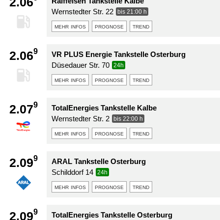
2.06
Raiffeisen Tankstelle Kalbe
Wernstedter Str. 22
bis 21:00 h
mehr infos
prognose
trend
9
2.06
VR PLUS Energie Tankstelle Osterburg
Düsedauer Str. 70
24h
mehr infos
prognose
trend
9
2.07
TotalEnergies Tankstelle Kalbe
Wernstedter Str. 2
bis 22:00 h
mehr infos
prognose
trend
9
2.09
ARAL Tankstelle Osterburg
Schilddorf 14
24h
mehr infos
prognose
trend
9
2.09
TotalEnergies Tankstelle Osterburg