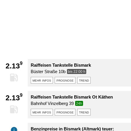
9
2.13
Raiffeisen Tankstelle Bismark
Büster Straße 10b
bis 22:00 h
mehr infos
prognose
trend
9
2.13
Raiffeisen Tankstelle Bismark Ot Käthen
Bahnhof Vinzelberg 39
24h
mehr infos
prognose
trend
Benzinpreise in Bismark (Altmark) teuer: