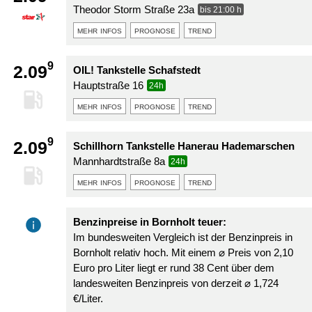
Theodor Storm Straße 23a
bis 21:00 h
mehr infos
prognose
trend
9
2.09
OIL! Tankstelle Schafstedt
Hauptstraße 16
24h
mehr infos
prognose
trend
9
2.09
Schillhorn Tankstelle Hanerau Hademarschen
Mannhardtstraße 8a
24h
mehr infos
prognose
trend
Benzinpreise in Bornholt teuer:
Im bundesweiten Vergleich ist der Benzinpreis in
Bornholt relativ hoch. Mit einem ⌀ Preis von 2,10
Euro pro Liter liegt er rund 38 Cent über dem
landesweiten Benzinpreis von derzeit ⌀ 1,724
€/Liter.