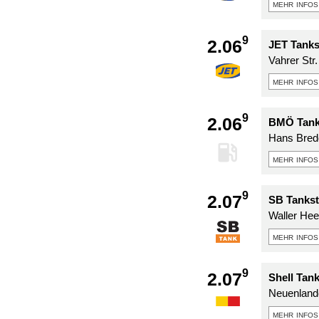
mehr infos
9
2.06
JET Tanks
Vahrer Str
mehr infos
9
2.06
BMÖ Tank
Hans Bred
mehr infos
9
2.07
SB Tankst
Waller Hee
mehr infos
9
2.07
Shell Tan
Neuenlande
mehr infos