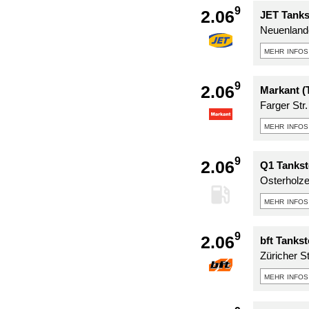
9
2.06
JET Tanks
Neuenlande
mehr infos
9
2.06
Markant (
Farger Str.
mehr infos
9
2.06
Q1 Tankst
Osterholze
mehr infos
9
2.06
bft Tanks
Züricher S
mehr infos