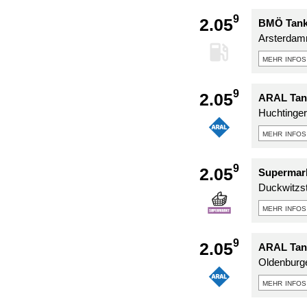
9
2.05
BMÖ Tank
Arsterdam
mehr infos
9
2.05
ARAL Tan
Huchtinger
mehr infos
9
2.05
Supermark
Duckwitzst
mehr infos
9
2.05
ARAL Tan
Oldenburge
mehr infos