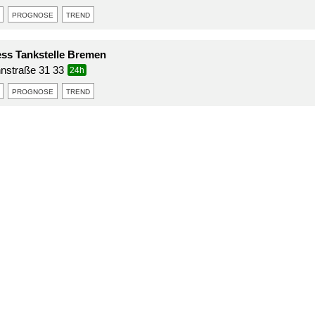
prognose
trend
ss Tankstelle Bremen
nstraße 31 33
24h
prognose
trend