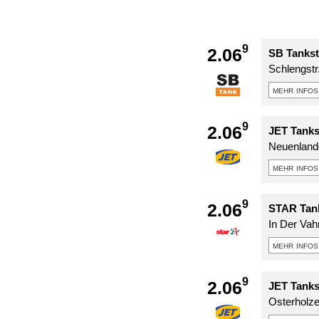
9
2.06
SB Tankst
Schlengstr
mehr infos
9
2.06
JET Tanks
Neuenlande
mehr infos
9
2.06
STAR Tank
In Der Vah
mehr infos
9
2.06
JET Tanks
Osterholze