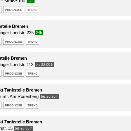
er Straße 100
24h
prognose
trend
stelle Bremen
inger Landstr. 225
24h
prognose
trend
stelle Bremen
inger Landstr. 112
bis 22:00 h
prognose
trend
t Tankstelle Bremen
r Str. Am Rosenberg
bis 20:30 h
prognose
trend
t Tankstelle Bremen
str. 15
bis 20:30 h