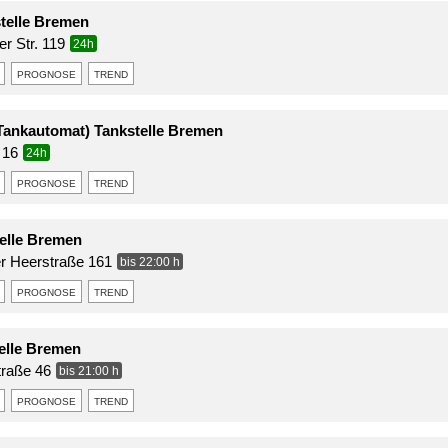
telle Bremen
r Str. 119
24h
prognose
trend
Tankautomat) Tankstelle Bremen
 16
24h
prognose
trend
elle Bremen
r Heerstraße 161
bis 22:00 h
prognose
trend
telle Bremen
traße 46
bis 21:00 h
prognose
trend