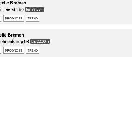
telle Bremen
 Heerstr. 86
bis 22:30 h
prognose
trend
telle Bremen
Bohnenkamp 58
bis 22:00 h
prognose
trend