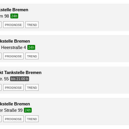
stelle Bremen
m 98
24h
prognose
trend
kstelle Bremen
 Heerstraße 4
24h
prognose
trend
t Tankstelle Bremen
r. 55
bis 21:00 h
prognose
trend
kstelle Bremen
r Straße 99
24h
prognose
trend