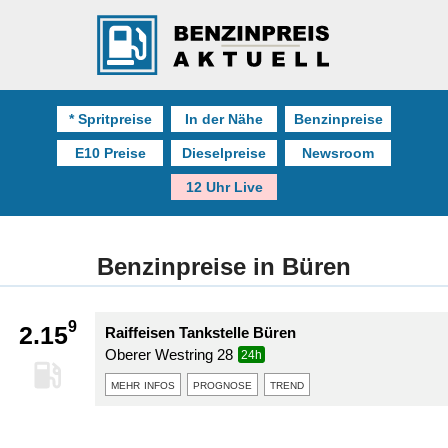
* Spritpreise
In der Nähe
Benzinpreise
E10 Preise
Dieselpreise
Newsroom
12 Uhr Live
Benzinpreise in Büren
9
2.15
Raiffeisen Tankstelle Büren
Oberer Westring 28
24h
mehr infos
prognose
trend