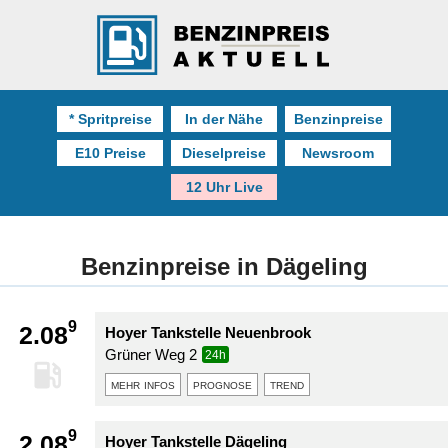
* Spritpreise
In der Nähe
Benzinpreise
E10 Preise
Dieselpreise
Newsroom
12 Uhr Live
Benzinpreise in Dägeling
9
2.08
Hoyer Tankstelle Neuenbrook
Grüner Weg 2
24h
mehr infos
prognose
trend
9
2.08
Hoyer Tankstelle Dägeling