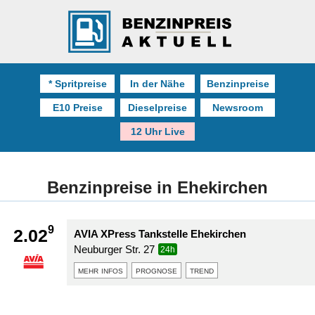
* Spritpreise
In der Nähe
Benzinpreise
E10 Preise
Dieselpreise
Newsroom
12 Uhr Live
Benzinpreise in Ehekirchen
9
2.02
AVIA XPress Tankstelle Ehekirchen
Neuburger Str. 27
24h
mehr infos
prognose
trend