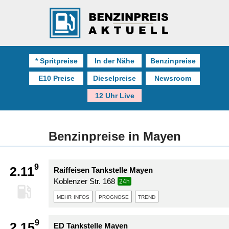
* Spritpreise
In der Nähe
Benzinpreise
E10 Preise
Dieselpreise
Newsroom
12 Uhr Live
Benzinpreise in Mayen
9
2.11
Raiffeisen Tankstelle Mayen
Koblenzer Str. 168
24h
mehr infos
prognose
trend
9
2.15
ED Tankstelle Mayen