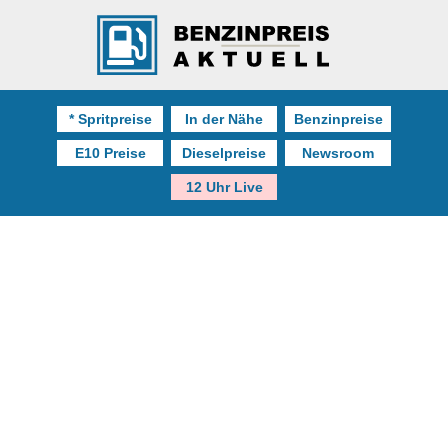
* Spritpreise
In der Nähe
Benzinpreise
E10 Preise
Dieselpreise
Newsroom
12 Uhr Live