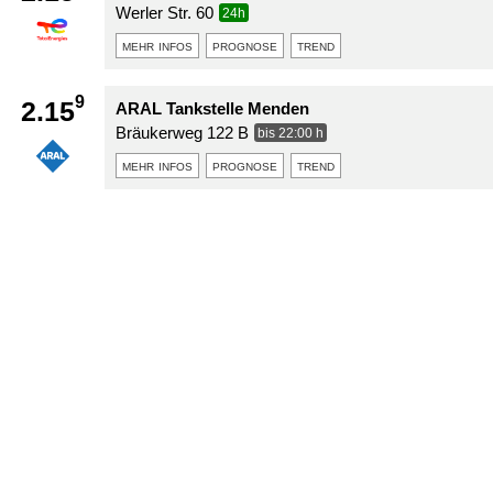
Werler Str. 60
24h
mehr infos
prognose
trend
9
2.15
ARAL Tankstelle Menden
Bräukerweg 122 B
bis 22:00 h
mehr infos
prognose
trend