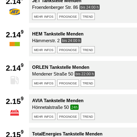
2.14
JET Tankstelle Menden
Froendenberger Str. 86
bis 24:00 h
mehr infos
prognose
trend
9
2.14
HEM Tankstelle Menden
Hämmerstr. 2
bis 24:00 h
mehr infos
prognose
trend
9
2.14
ORLEN Tankstelle Menden
Mendener Straße 50
bis 22:00 h
mehr infos
prognose
trend
9
2.15
AVIA Tankstelle Menden
Hönnetalstraße 50
24h
mehr infos
prognose
trend
9
2.15
TotalEnergies Tankstelle Menden