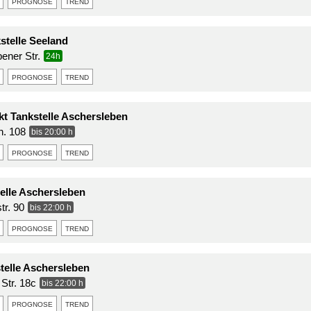
prognose
trend
stelle Seeland
ener Str.
24h
prognose
trend
t Tankstelle Aschersleben
. 108
bis 20:00 h
prognose
trend
elle Aschersleben
tr. 90
bis 22:00 h
prognose
trend
telle Aschersleben
Str. 18c
bis 22:00 h
prognose
trend