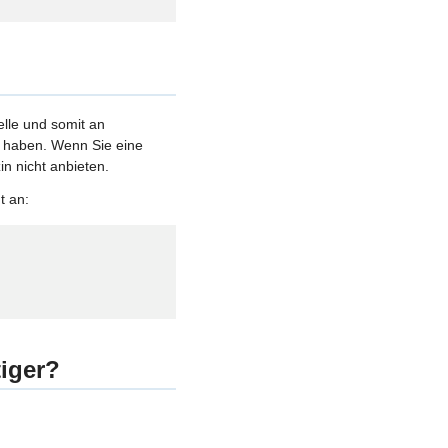
elle und somit an
et haben. Wenn Sie eine
n nicht anbieten.
t an:
iger?