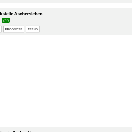
stelle Aschersleben
0
24h
prognose
trend