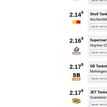
mehr infos
9
2.14
Shell Tank
Aschersleb
mehr infos
9
2.16
Supermark
Hoymer Ch
mehr infos
9
2.17
SB Tankst
Mehringers
mehr infos
9
2.17
JET Tanks
Guestener 
mehr infos