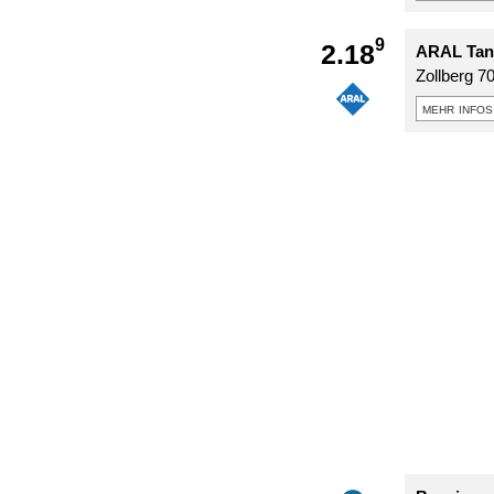
9
2.18
ARAL Tank
Zollberg 7
mehr infos