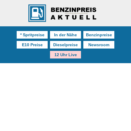
* Spritpreise
In der Nähe
Benzinpreise
E10 Preise
Dieselpreise
Newsroom
12 Uhr Live