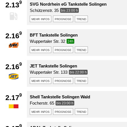
9
2.13
SVG Nordrhein eG Tankstelle Solingen
Schützenstr. 35
bis 23:00 h
mehr infos
prognose
trend
9
2.16
BFT Tankstelle Solingen
Wuppertaler Str. 32
24h
mehr infos
prognose
trend
9
2.16
JET Tankstelle Solingen
Wuppertaler Str. 133
bis 22:00 h
mehr infos
prognose
trend
9
2.17
Shell Tankstelle Solingen Wald
Focherstr. 65
bis 23:00 h
mehr infos
prognose
trend
9