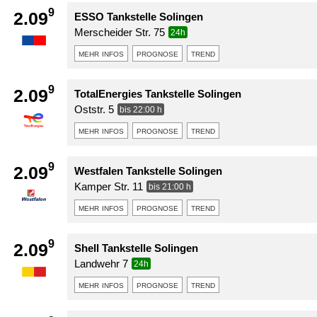
9
2.09
ESSO Tankstelle Solingen
Merscheider Str. 75
24h
mehr infos
prognose
trend
9
2.09
TotalEnergies Tankstelle Solingen
Oststr. 5
bis 22:00 h
mehr infos
prognose
trend
9
2.09
Westfalen Tankstelle Solingen
Kamper Str. 11
bis 21:00 h
mehr infos
prognose
trend
9
2.09
Shell Tankstelle Solingen
Landwehr 7
24h
mehr infos
prognose
trend