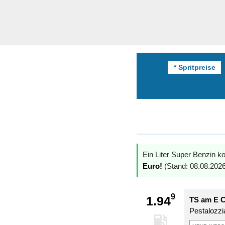
* Spritpreise
Ein Liter Super Benzin ko
Euro!
(Stand: 08.08.2026
9
1.94
TS am E C
Pestalozzi