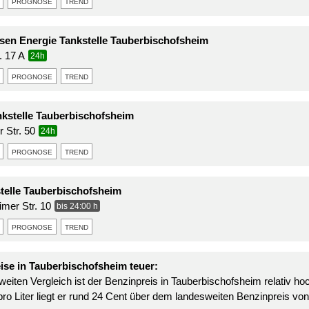
prognose
trend
isen Energie Tankstelle Tauberbischofsheim
. 17 A
24h
prognose
trend
stelle Tauberbischofsheim
 Str. 50
24h
prognose
trend
telle Tauberbischofsheim
mer Str. 10
bis 24:00 h
prognose
trend
ise in Tauberbischofsheim teuer:
eiten Vergleich ist der Benzinpreis in Tauberbischofsheim relativ ho
ro Liter liegt er rund 24 Cent über dem landesweiten Benzinpreis von 