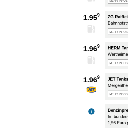
mehr infos
9
1.95
ZG Raiffe
Bahnhofstr
mehr infos
9
1.96
HERM Tank
Wertheimer
mehr infos
9
1.96
JET Tanks
Mergenthei
mehr infos
Benzinpre
Im bundesw
1,96 Euro p