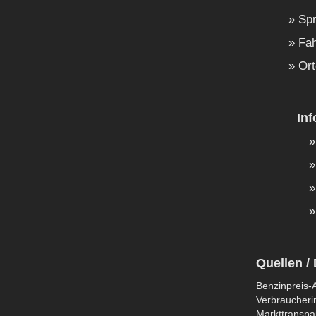
Spr
Fah
Ort
In
Quellen / 
Benzinpreis-A
Verbraucherin
Markttranspar