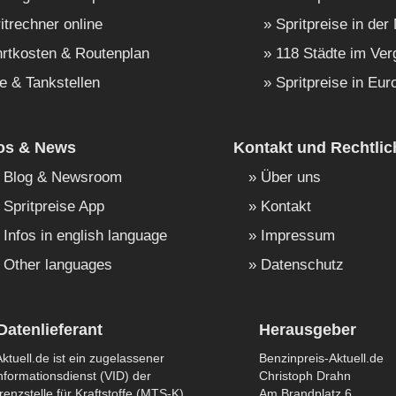
itrechner online
Spritpreise in der
rtkosten & Routenplan
118 Städte im Ver
e & Tankstellen
Spritpreise in Eur
fos & News
Kontakt und Rechtlic
Blog & Newsroom
Über uns
Spritpreise App
Kontakt
Infos in english language
Impressum
Other languages
Datenschutz
Datenlieferant
Herausgeber
ktuell.de ist ein zugelassener
Benzinpreis-Aktuell.de
formationsdienst (VID) der
Christoph Drahn
enzstelle für Kraftstoffe (MTS-K)
Am Brandplatz 6