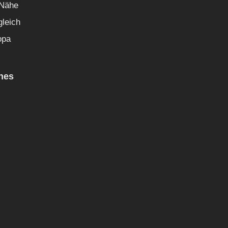
 Nähe
gleich
opa
hes