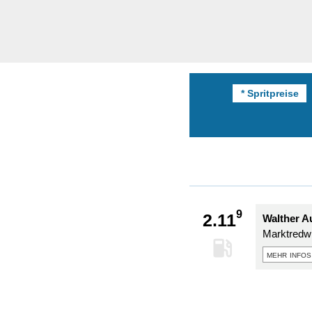
* Spritpreise
9
2.11
Walther A
Marktredwi
mehr infos