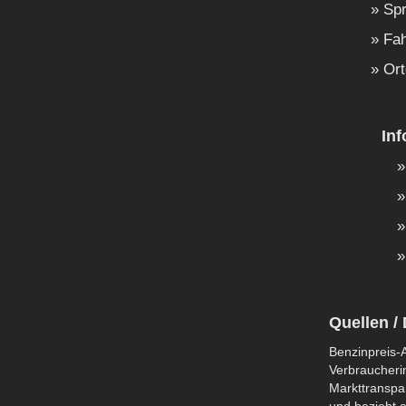
Spr
Fah
Ort
In
Quellen / 
Benzinpreis-A
Verbraucherin
Markttranspar