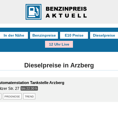
In der Nähe
Benzinpreise
E10 Preise
Dieselpreise
12 Uhr Live
Dieselpreise in Arzberg
utomatenstation Tankstelle Arzberg
tzer Str. 27
bis 22:30 h
prognose
trend