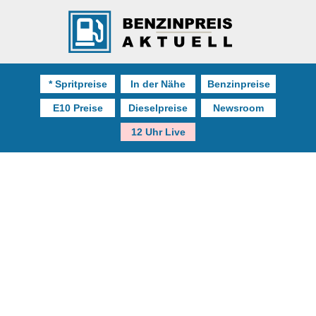
* Spritpreise
In der Nähe
Benzinpreise
E10 Preise
Dieselpreise
Newsroom
12 Uhr Live