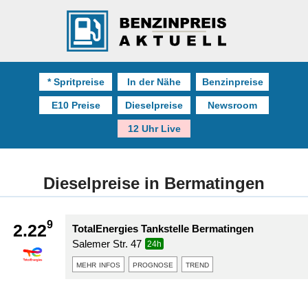
* Spritpreise
In der Nähe
Benzinpreise
E10 Preise
Dieselpreise
Newsroom
12 Uhr Live
Dieselpreise in Bermatingen
9
2.22
TotalEnergies Tankstelle Bermatingen
Salemer Str. 47
24h
mehr infos
prognose
trend