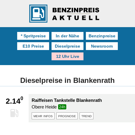
* Spritpreise
In der Nähe
Benzinpreise
E10 Preise
Dieselpreise
Newsroom
12 Uhr Live
Dieselpreise in Blankenrath
0
2.14
Raiffeisen Tankstelle Blankenrath
Obere Heide
24h
mehr infos
prognose
trend