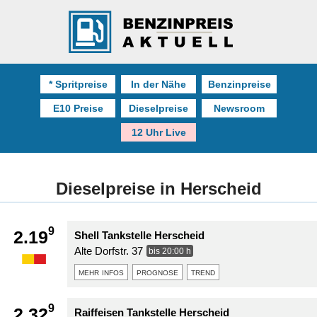
* Spritpreise
In der Nähe
Benzinpreise
E10 Preise
Dieselpreise
Newsroom
12 Uhr Live
Dieselpreise in Herscheid
9
2.19
Shell Tankstelle Herscheid
Alte Dorfstr. 37
bis 20:00 h
mehr infos
prognose
trend
9
2.32
Raiffeisen Tankstelle Herscheid