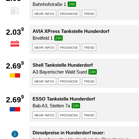
Bahnhofstraße 1
24h
mehr infos
prognose
trend
9
2.03
AVIA XPress Tankstelle Hunderdorf
Breitfeld 1
24h
mehr infos
prognose
trend
9
2.69
Shell Tankstelle Hunderdorf
A3 Bayerischer Wald Sued
24h
mehr infos
prognose
trend
9
2.69
ESSO Tankstelle Hunderdorf
Bab A3, Stetten 7a
24h
mehr infos
prognose
trend
Dieselpreise in Hunderdorf teuer: