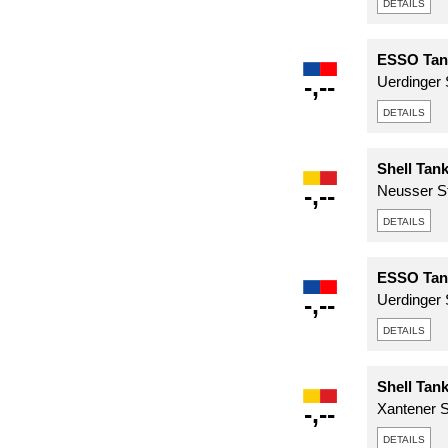
details
ESSO Tan
-,--
Uerdinger 
details
Shell Tan
-,--
Neusser St
details
ESSO Tan
-,--
Uerdinger S
details
Shell Tan
-,--
Xantener S
details