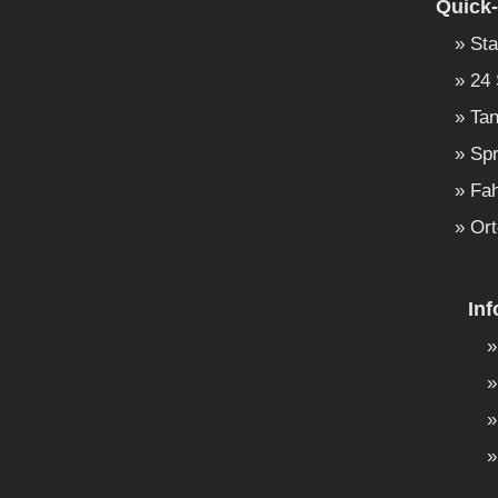
Quick-
Sta
24 
Tan
Spr
Fah
Ort
In