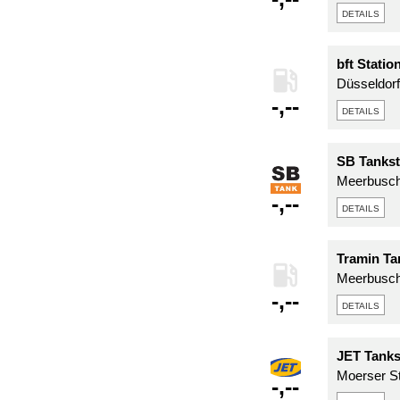
details
bft Stati
Düsseldorf
-,--
details
SB Tankst
Meerbusche
-,--
details
Tramin Ta
Meerbusch
-,--
details
JET Tanks
Moerser St
-,--