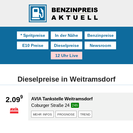
* Spritpreise
In der Nähe
Benzinpreise
E10 Preise
Dieselpreise
Newsroom
12 Uhr Live
Dieselpreise in Weitramsdorf
9
2.09
AVIA Tankstelle Weitramsdorf
Coburger Straße 24
24h
mehr infos
prognose
trend