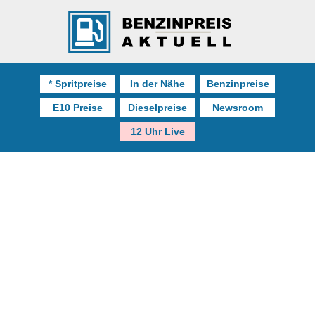
* Spritpreise
In der Nähe
Benzinpreise
E10 Preise
Dieselpreise
Newsroom
12 Uhr Live