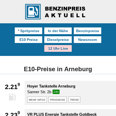
* Spritpreise
In der Nähe
Benzinpreise
E10 Preise
Dieselpreise
Newsroom
12 Uhr Live
E10-Preise in Arneburg
9
2.21
Hoyer Tankstelle Arneburg
Sanner Str. 2b
24h
mehr infos
prognose
trend
9
2.23
VR PLUS Energie Tankstelle Goldbeck