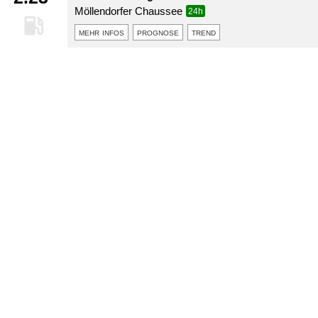
Möllendorfer Chaussee
24h
mehr infos
prognose
trend