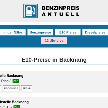
In der Nähe
Benzinpreise
E10 Preise
Dieselpreise
12 Uhr Live
E10-Preise in Backnang
elle Backnang
 Ring 8
24h
prognose
trend
kstelle Backnang
 Str. 152
24h