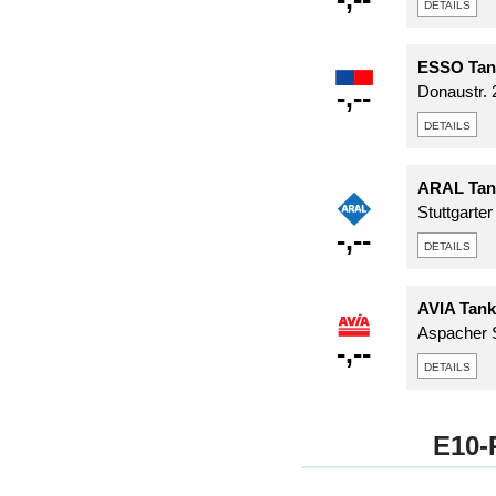
details
ESSO Tan
-,--
Donaustr. 
details
ARAL Tan
Stuttgarte
-,--
details
AVIA Tank
Aspacher S
-,--
details
E10-