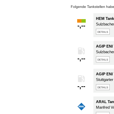
Folgende Tankstellen haben
HEM Tank
-,--
Sulzbacher
details
AGIP ENI 
Sulzbacher
-,--
details
AGIP ENI 
Stuttgarte
-,--
details
ARAL Tan
Manfred Vo
-,--