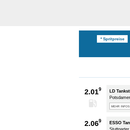
* Spritpreise
9
2.01
LD Tankst
Potsdamer
mehr infos
9
2.06
ESSO Tan
Stuttgarter